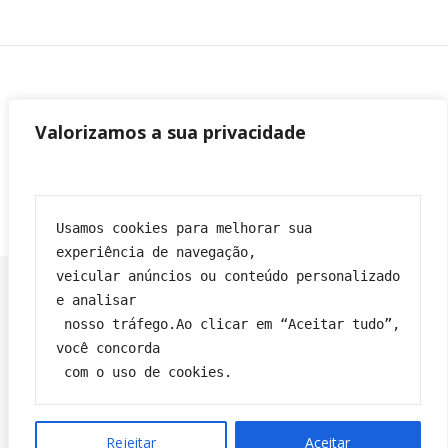
Valorizamos a sua privacidade
Usamos cookies para melhorar sua 
experiência de navegação,
veicular anúncios ou conteúdo personalizado 
e analisar
 nosso tráfego.Ao clicar em “Aceitar tudo”, 
Franciane|
Tema Bard por
WP Royal
.
você concorda
Política de privacidade
Contato
Sobre
Termos e condições
 com o uso de cookies.
VOLTAR PARA O TOPO
Rejeitar
Aceitar