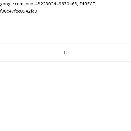
google.com, pub-4822902449630468, DIRECT,
f08c47fec0942fa0