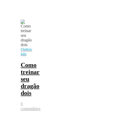
Outros
kits
Como
treinar
seu
dragão
dois
0
comentários