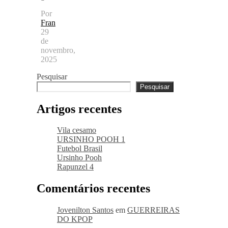
Por
Fran
29
de
novembro,
2025
Pesquisar
Pesquisar
Artigos recentes
Vila cesamo
URSINHO POOH 1
Futebol Brasil
Ursinho Pooh
Rapunzel 4
Comentários recentes
Jovenilton Santos
em
GUERREIRAS
DO KPOP