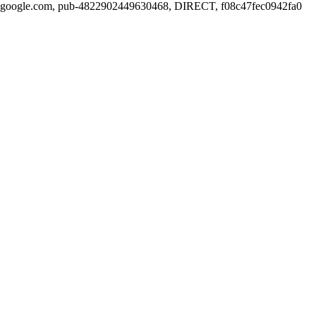
google.com, pub-4822902449630468, DIRECT, f08c47fec0942fa0