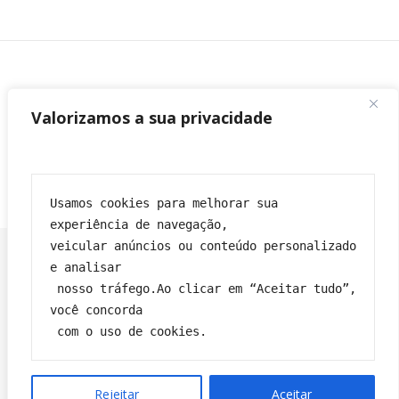
Valorizamos a sua privacidade
Usamos cookies para melhorar sua 
experiência de navegação,
veicular anúncios ou conteúdo personalizado 
e analisar
 nosso tráfego.Ao clicar em “Aceitar tudo”, 
Franciane|
Tema Bard por
WP Royal
.
você concorda
Política de privacidade
Contato
Sobre
Termos e condições
 com o uso de cookies.
VOLTAR PARA O TOPO
Rejeitar
Aceitar