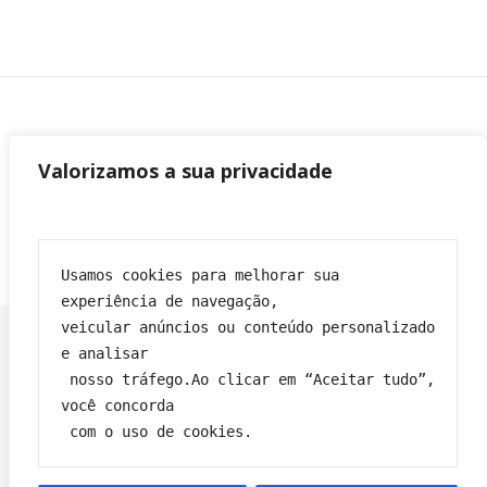
Valorizamos a sua privacidade
Usamos cookies para melhorar sua 
experiência de navegação,
veicular anúncios ou conteúdo personalizado 
e analisar
 nosso tráfego.Ao clicar em “Aceitar tudo”, 
Franciane|
Tema Bard por
WP Royal
.
você concorda
Política de privacidade
Contato
Sobre
Termos e condições
 com o uso de cookies.