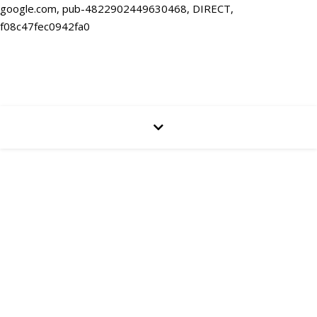
google.com, pub-4822902449630468, DIRECT,
f08c47fec0942fa0