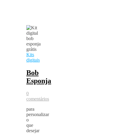
Kits
digitais
Bob
Esponja
0
comentários
para
personalizar
o
que
desejar