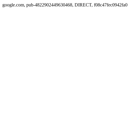
google.com, pub-4822902449630468, DIRECT, f08c47fec0942fa0