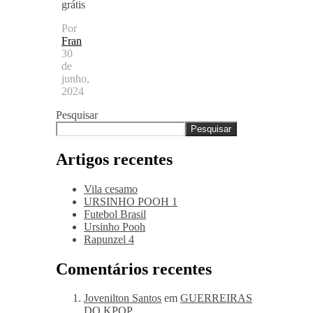
grátis
Por
Fran
30
de
junho,
2024
Pesquisar
Pesquisar
Artigos recentes
Vila cesamo
URSINHO POOH 1
Futebol Brasil
Ursinho Pooh
Rapunzel 4
Comentários recentes
Jovenilton Santos
em
GUERREIRAS
DO KPOP