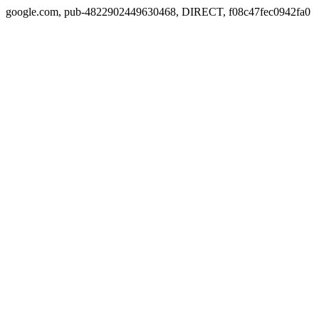
google.com, pub-4822902449630468, DIRECT, f08c47fec0942fa0