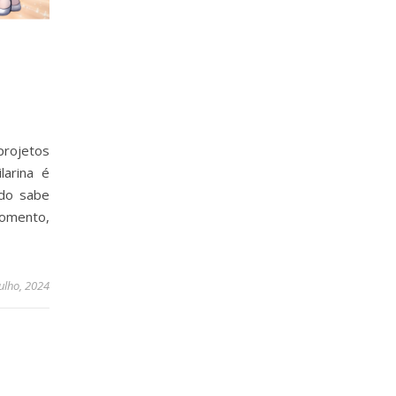
rojetos
larina é
do sabe
 momento,
julho, 2024