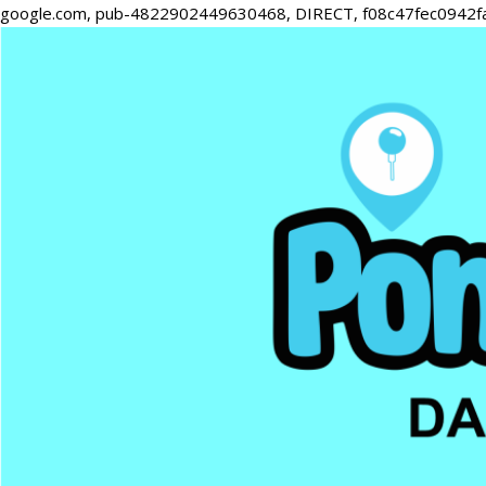
google.com, pub-4822902449630468, DIRECT, f08c47fec0942f