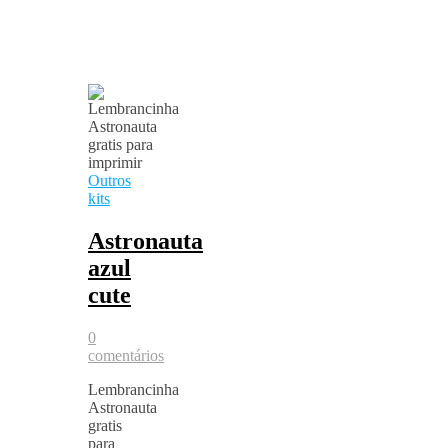
Outros
kits
Astronauta
azul
cute
0
comentários
Lembrancinha
Astronauta
gratis
para