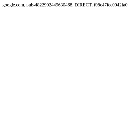
google.com, pub-4822902449630468, DIRECT, f08c47fec0942fa0