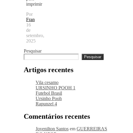
imprimir
Por
Fran
16
de
setembro,
2025
Pesquisar
Pesquisar
Artigos recentes
Vila cesamo
URSINHO POOH 1
Futebol Brasil
Ursinho Pooh
Rapunzel 4
Comentários recentes
Jovenilton Santos
em
GUERREIRAS