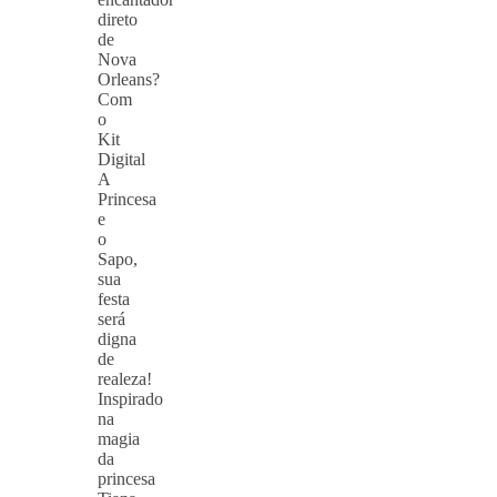
direto
de
Nova
Orleans?
Com
o
Kit
Digital
A
Princesa
e
o
Sapo,
sua
festa
será
digna
de
realeza!
Inspirado
na
magia
da
princesa