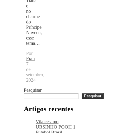
Tiana
e
no
charme
do
Príncipe
Naveen,
esse
tema…
Por
Fran
7
de
setembro,
2024
Pesquisar
Pesquisar
Artigos recentes
Vila cesamo
URSINHO POOH 1
Futebol Brasil