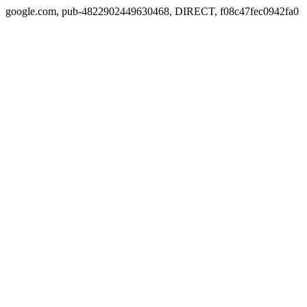
google.com, pub-4822902449630468, DIRECT, f08c47fec0942fa0