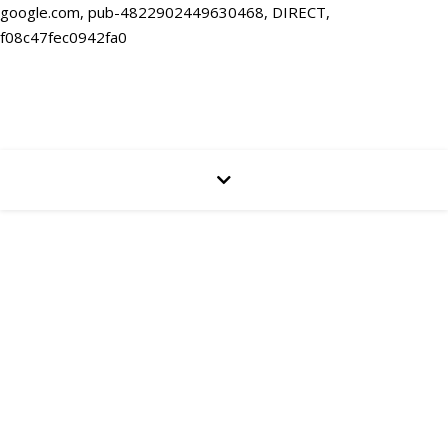
google.com, pub-4822902449630468, DIRECT,
f08c47fec0942fa0