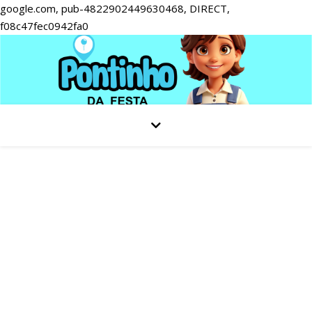
google.com, pub-4822902449630468, DIRECT,
f08c47fec0942fa0