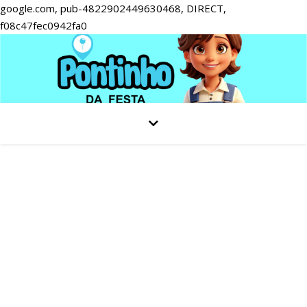
google.com, pub-4822902449630468, DIRECT,
f08c47fec0942fa0